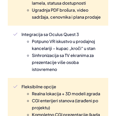
lamela, statusa dostupnosti
Ugradnja PDF brošura, video
sadržaja, cenovnika i plana prodaje
Integracija sa Oculus Quest 3
Potpuno VR iskustvo u prodajnoj
kancelariji – kupac „kroči“ u stan
Sinhronizacija sa TV ekranima za
prezentacije više osoba
istovremeno
Fleksibilne opcije
Realna lokacija + 3D modeli zgrada
CGI enterijeri stanova (izrađeni po
projektu)
Kompletno CGI prezentacije (kada