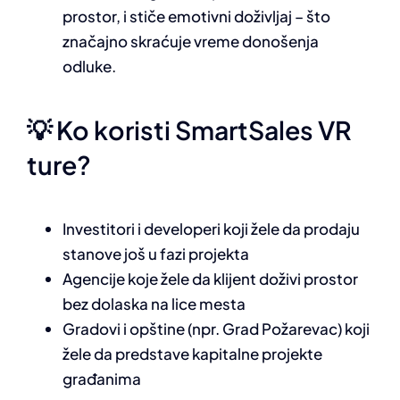
prostor, i stiče emotivni doživljaj – što
značajno skraćuje vreme donošenja
odluke.
💡 Ko koristi SmartSales VR
ture?
Investitori i developeri koji žele da prodaju
stanove još u fazi projekta
Agencije koje žele da klijent doživi prostor
bez dolaska na lice mesta
Gradovi i opštine (npr. Grad Požarevac) koji
žele da predstave kapitalne projekte
građanima