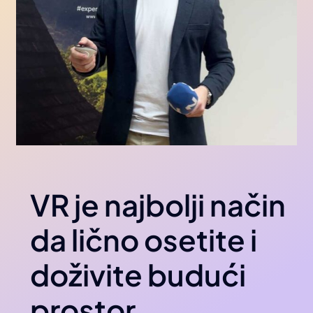
VR je najbolji način
da lično osetite i
doživite budući
prostor