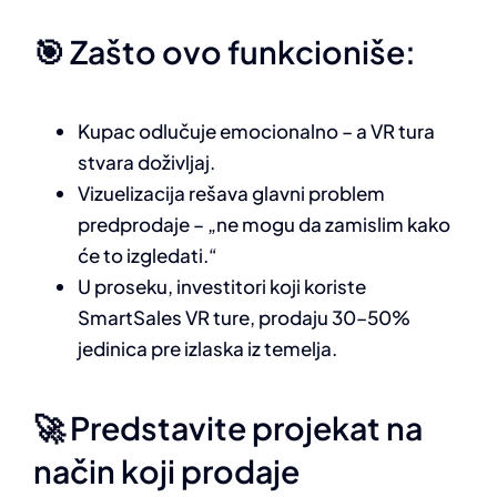
🎯 Zašto ovo funkcioniše:
Kupac odlučuje emocionalno – a VR tura
stvara doživljaj.
Vizuelizacija rešava glavni problem
predprodaje – „ne mogu da zamislim kako
će to izgledati.“
U proseku, investitori koji koriste
SmartSales VR ture, prodaju 30–50%
jedinica pre izlaska iz temelja.
🚀 Predstavite projekat na
način koji prodaje