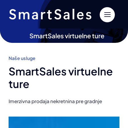
Skip
to
content
SmartSales virtuelne ture
Naše usluge
SmartSales virtuelne
ture
Imerzivna prodaja nekretnina pre gradnje