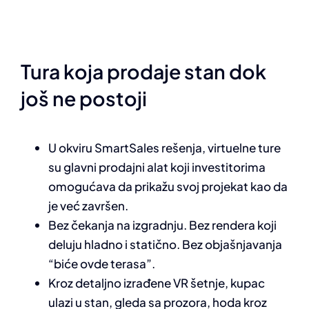
Tura koja prodaje stan dok
još ne postoji
U okviru SmartSales rešenja, virtuelne ture
su glavni prodajni alat koji investitorima
omogućava da prikažu svoj projekat kao da
je već završen.
Bez čekanja na izgradnju. Bez rendera koji
deluju hladno i statično. Bez objašnjavanja
“biće ovde terasa”.
Kroz detaljno izrađene VR šetnje, kupac
ulazi u stan, gleda sa prozora, hoda kroz