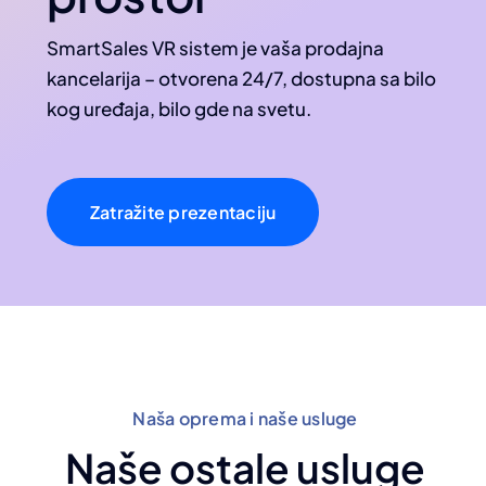
SmartSales VR sistem je vaša prodajna
kancelarija – otvorena 24/7, dostupna sa bilo
kog uređaja, bilo gde na svetu.
Zatražite prezentaciju
Naša oprema i naše usluge
Naše ostale usluge