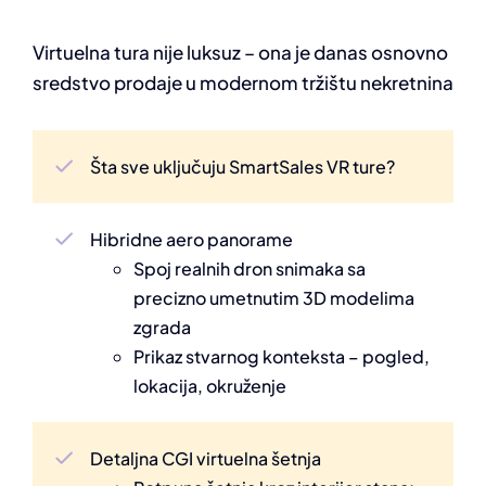
Virtuelna tura nije luksuz – ona je danas osnovno
sredstvo prodaje u modernom tržištu nekretnina
Šta sve uključuju SmartSales VR ture?
Hibridne aero panorame
Spoj realnih dron snimaka sa
precizno umetnutim 3D modelima
zgrada
Prikaz stvarnog konteksta – pogled,
lokacija, okruženje
Detaljna CGI virtuelna šetnja