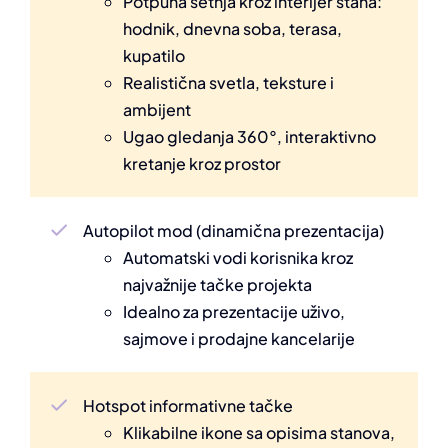
Potpuna šetnja kroz interijer stana:
hodnik, dnevna soba, terasa,
kupatilo
Realistična svetla, teksture i
ambijent
Ugao gledanja 360°, interaktivno
kretanje kroz prostor
Autopilot mod (dinamična prezentacija)
Automatski vodi korisnika kroz
najvažnije tačke projekta
Idealno za prezentacije uživo,
sajmove i prodajne kancelarije
Hotspot informativne tačke
Klikabilne ikone sa opisima stanova,